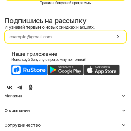
Правила бонусной программы
Подпишись на рассылку
И узнавай первым о новых скидках и акциях.
Имя
Фамилия
Наше приложение
Используй бонусную программу по полной!
E-mail
Пол
Мужской
Женский
Магазин
Согласие на получение чеков по электронной почте
Женское
О компании
Мужское
Аксессуары
О нас
Детское
Сотрудничество
Отзывы