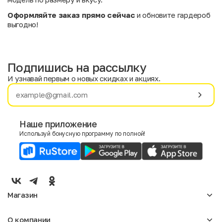
Оформляйте заказ прямо сейчас
и обновите гардероб
выгодно!
Подпишись на рассылку
И узнавай первым о новых скидках и акциях.
Имя
Фамилия
Наше приложение
Используй бонусную программу по полной!
E-mail
Пол
Мужской
Женский
Магазин
Согласие на получение чеков по электронной почте
Женское
О компании
Мужское