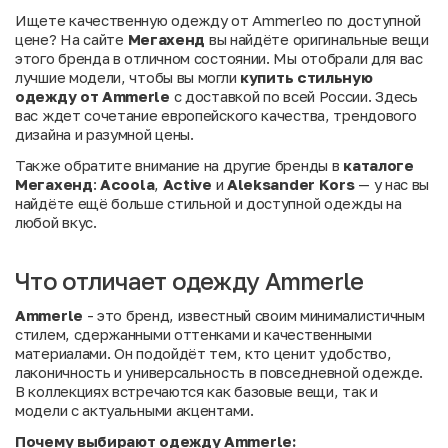
Ищете качественную одежду от Ammerleо по доступной
цене? На сайте
Мегахенд
вы найдёте оригинальные вещи
этого бренда в отличном состоянии. Мы отобрали для вас
лучшие модели, чтобы вы могли
купить стильную
одежду от Ammerle
с доставкой по всей России. Здесь
вас ждет сочетание европейского качества, трендового
дизайна и разумной цены.
Также обратите внимание на другие бренды в
каталоге
Мегахенд
:
Acoola
,
Active
и
Aleksander Kors
— у нас вы
найдёте ещё больше стильной и доступной одежды на
любой вкус.
Что отличает одежду Ammerle
Ammerle
- это бренд, известный своим минималистичным
стилем, сдержанными оттенками и качественными
материалами. Он подойдёт тем, кто ценит удобство,
лаконичность и универсальность в повседневной одежде.
В коллекциях встречаются как базовые вещи, так и
модели с актуальными акцентами.
Почему выбирают одежду Ammerle: